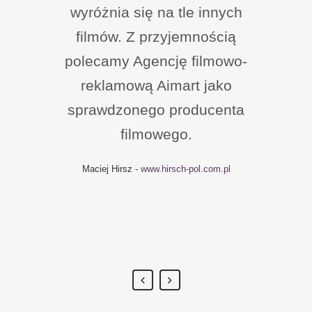
filmowo-reklamową Aimart przy
wyróżnia się na tle innych
realizacji filmików i reportaży
filmów. Z przyjemnością
polecamy Agencję filmowo-
zdjęciowych. Produkcje
znakomicie oddają klimat
reklamową Aimart jako
organizowanych przez naszą
sprawdzonego producenta
firmę eventów. Dynamiczne i
filmowego.
ciekawe dla oglądającego.
Maciej Hirsz
-
www.hirsch-pol.com.pl
Dobrze dobrana muzyka.
Polecamy.
Michał Motławski
-
www.amer-event.pl