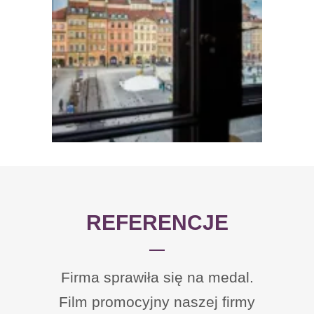
REFERENCJE
Firma sprawiła się na medal.
Wielokrotnie
współpracowaliśmy z Agencją
Film promocyjny naszej firmy